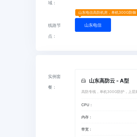
域：
山东电信高防机房，单机300G防
山东电信
线路节
点：
实例套
山东高防云 - A型
餐：
高防专线，单机300G防护，上层
CPU：
内存：
带宽：