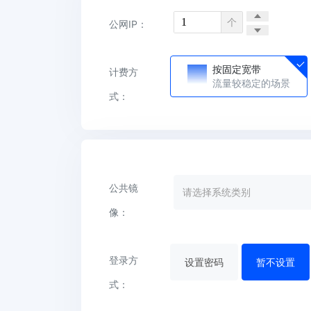
个
公网IP：
按固定宽带
计费方
流量较稳定的场景
式：
公共镜
请选择系统类别
像：
登录方
设置密码
暂不设置
式：