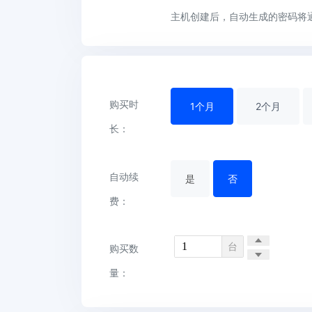
主机创建后，自动生成的密码将
购买时
1
个月
2
个月
长：
自动续
是
否
费：
台
购买数
量：