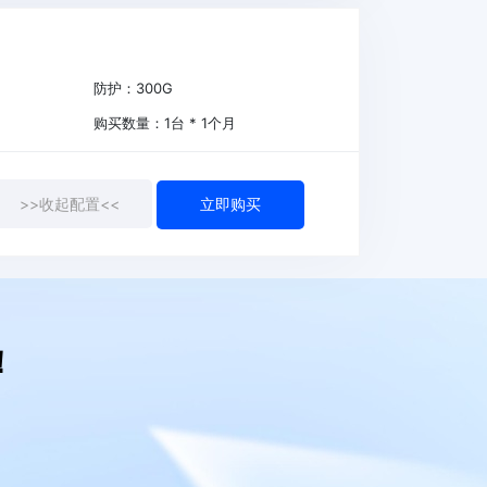
防护：
300
G
购买数量：
1
台 *
1
个月
>>收起配置<<
！