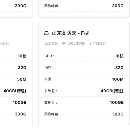
300G
300G
防御峰值：
山东高防云 - F型
封海外
高防专线，单机300G防护，上层封海外
16核
16核
CPU：
32G
32G
内存：
50M
100M
带宽：
40GB(赠送)
40GB(赠送)
系统盘：
100GB
100GB
数据盘：
300G
300G
防御峰值：