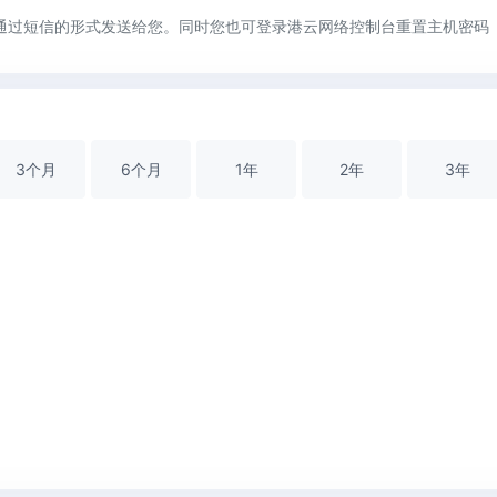
通过短信的形式发送给您。同时您也可登录港云网络控制台重置主机密码
3
个月
6
个月
1
年
2
年
3
年