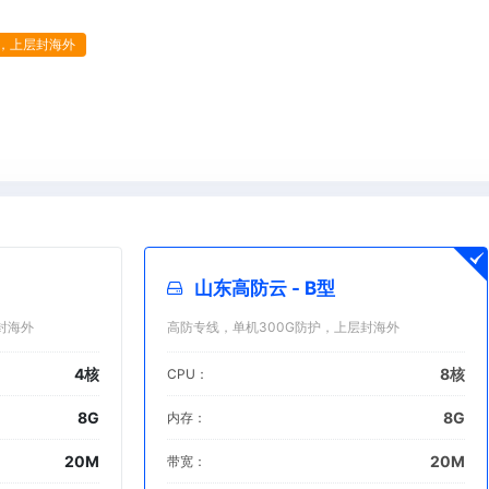
御，上层封海外
山东高防云 - B型
封海外
高防专线，单机300G防护，上层封海外
4核
8核
CPU：
8G
8G
内存：
20M
20M
带宽：