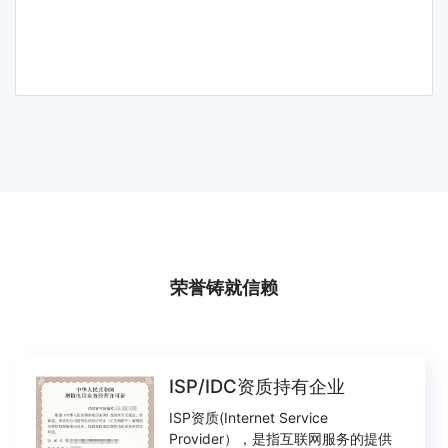
荣誉铸就信赖
ISP/IDC资质持有企业
ISP资质(Internet Service
Provider），是指互联网服务的提供