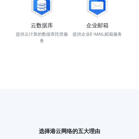
云数据库
企业邮箱
提供云计算的数据库托管服
提供企业E-MAIL邮箱服务
务
选择港云网络的五大理由