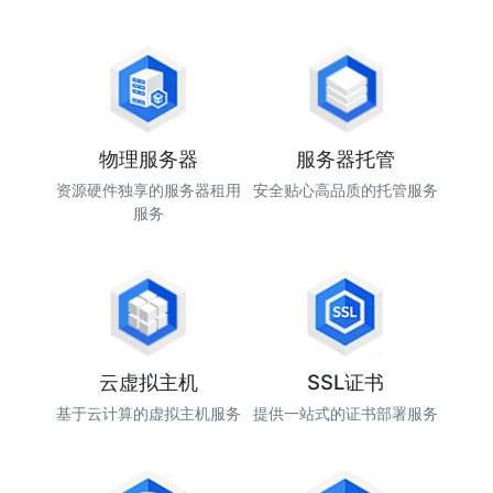
物理服务器
服务器托管
资源硬件独享的服务器租用
安全贴心高品质的托管服务
服务
云虚拟主机
SSL证书
基于云计算的虚拟主机服务
提供一站式的证书部署服务