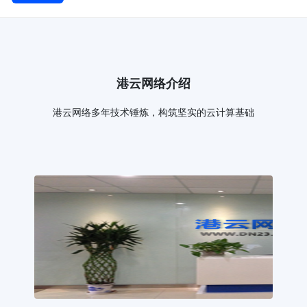
港云网络介绍
港云网络多年技术锤炼，构筑坚实的云计算基础